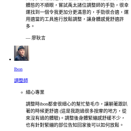
體態的不順眼，嘗試禹太諸位調整師的手勁，很幸
運找到一個令我更加分更滿意的，手勁很合適，運
用適當的工具進行放鬆調整，讓身體感覺舒適許
多。
—
廖耿言
Ibon
調整師
細心專業
調整時ibon都會很細心的幫忙墊毛巾，讓躺著跟趴
著的時候更舒適 (這是我跑過很多按摩的地方，從
來沒有過的體驗)。調整後身體緊繃感舒緩不少，
也有針對緊繃的部位告知回家後可以如何放鬆。