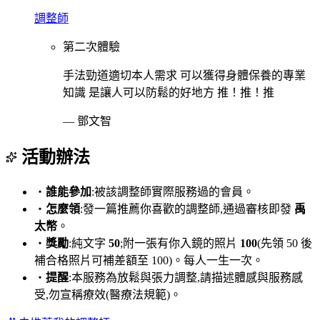
調整師
第二次體驗
手法勁道適切本人需求 可以獲得身體保養的專業
知識 是讓人可以防鬆的好地方 推！推！推
—
鄧文智
活動辦法
・
誰能參加
:被該調整師實際服務過的會員。
・
怎麼領
:發一篇推薦你喜歡的調整師,通過審核即發
禹
太幣
。
・
獎勵
:純文字
50
;附一張有你入鏡的照片
100
(先領 50 後
補合格照片可補差額至 100)。每人一生一次。
・
提醒
:本服務為放鬆與張力調整,請描述體感與服務感
受,勿宣稱療效(醫療法規範)。