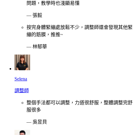
問題，教學時也淺顯易懂
—
張毅
按完身體緊繃處放鬆不少，調整師還會發現其他緊
繃的筋膜，推推~
—
林郁華
Selena
調整師
整個手法都可以調整，力道很舒服，整體調整完舒
服很多
—
吳昱貝