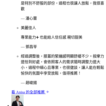
是特別不舒服的部份，過程也很讓人放鬆，我很喜
歡
—
潘心蕾
美麗佳人
專業能力➕ 也能給人信任感 親切甜美
—
鄧昌苓
經過調整後，膝蓋的緊繃感明顯舒緩不少。按摩力
道恰到好處，會依照客人的需求隨時調整力道大
小，過程中細心且專業，也很健談，讓人能在輕鬆
愉快的氛圍中享受放鬆，值得推薦！
—
趙峻揚
看
Anisa
的全部推薦