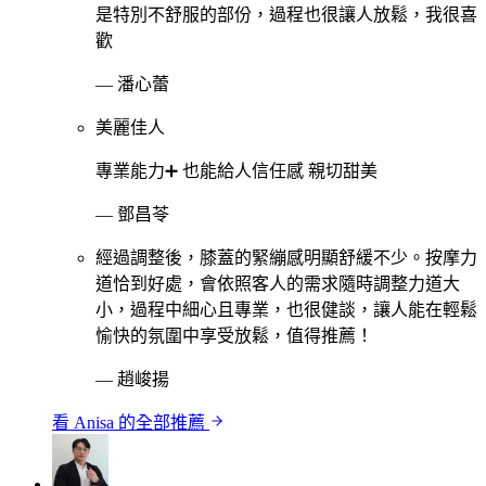
是特別不舒服的部份，過程也很讓人放鬆，我很喜
歡
—
潘心蕾
美麗佳人
專業能力➕ 也能給人信任感 親切甜美
—
鄧昌苓
經過調整後，膝蓋的緊繃感明顯舒緩不少。按摩力
道恰到好處，會依照客人的需求隨時調整力道大
小，過程中細心且專業，也很健談，讓人能在輕鬆
愉快的氛圍中享受放鬆，值得推薦！
—
趙峻揚
看
Anisa
的全部推薦