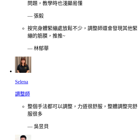
問題，教學時也淺顯易懂
—
張毅
按完身體緊繃處放鬆不少，調整師還會發現其他緊
繃的筋膜，推推~
—
林郁華
Selena
調整師
整個手法都可以調整，力道很舒服，整體調整完舒
服很多
—
吳昱貝