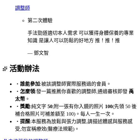
調整師
第二次體驗
手法勁道適切本人需求 可以獲得身體保養的專業
知識 是讓人可以防鬆的好地方 推！推！推
—
鄧文智
活動辦法
・
誰能參加
:被該調整師實際服務過的會員。
・
怎麼領
:發一篇推薦你喜歡的調整師,通過審核即發
禹
太幣
。
・
獎勵
:純文字
50
;附一張有你入鏡的照片
100
(先領 50 後
補合格照片可補差額至 100)。每人一生一次。
・
提醒
:本服務為放鬆與張力調整,請描述體感與服務感
受,勿宣稱療效(醫療法規範)。