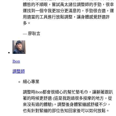
體態的不順眼，嘗試禹太諸位調整師的手勁，很幸
運找到一個令我更加分更滿意的，手勁很合適，運
用適當的工具進行放鬆調整，讓身體感覺舒適許
多。
—
廖耿言
Ibon
調整師
細心專業
調整時ibon都會很細心的幫忙墊毛巾，讓躺著跟趴
著的時候更舒適 (這是我跑過很多按摩的地方，從
來沒有過的體驗)。調整後身體緊繃感舒緩不少，
也有針對緊繃的部位告知回家後可以如何放鬆。